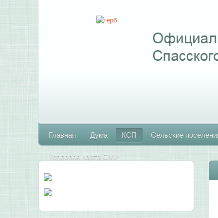
Главная
Дума
КСП
Сельские поселени
Тепловая карта СМР