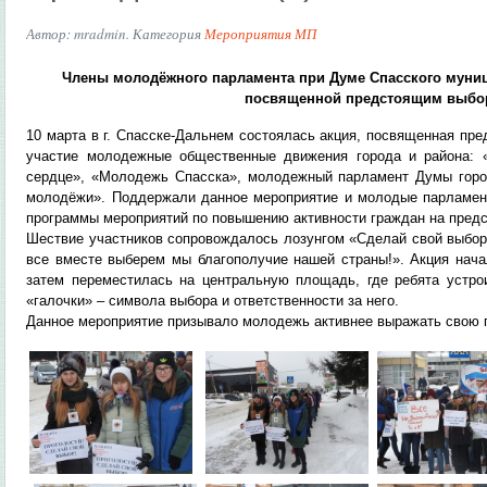
Автор: mradmin. Категория
Мероприятия МП
Члены молодёжного парламента при Думе Спасского муниц
посвященной предстоящим выбо
10 марта в г. Спасске-Дальнем состоялась акция, посвященная пр
участие молодежные общественные движения города и района: 
сердце», «Молодежь Спасска», молодежный парламент Думы город
молодёжи». Поддержали данное мероприятие и молодые парламент
программы мероприятий по повышению активности граждан на пред
Шествие участников сопровождалось лозунгом «Сделай свой выбор,
все вместе выберем мы благополучие нашей страны!». Акция нача
затем переместилась на центральную площадь, где ребята уст
«галочки» – символа выбора и ответственности за него.
Данное мероприятие призывало молодежь активнее выражать свою 