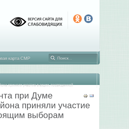
овая карта СМР
она приняли участие в акции, посвященной
нта при Думе
йона приняли участие
тоящим выборам