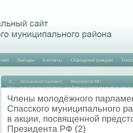
ения
Выборы
Контакты
Обращения граждан
Тепл
Молодежный парламент
Главная
Мероприятия МП
Члены молодёжного парламента при Думе Спасского муниципального рай
предстоящим выборам Президента РФ (2)
Члены молодёжного парламе
Спасского муниципального ра
в акции, посвященной предс
Президента РФ (2)