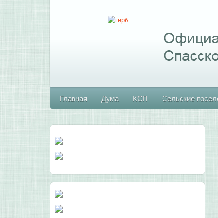
Главная
Дума
КСП
Сельские посел