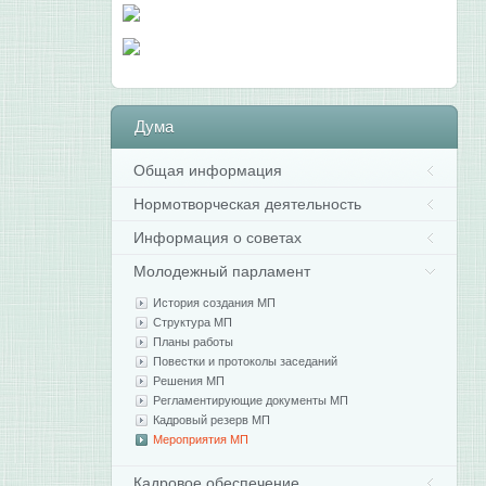
Дума
Общая информация
Нормотворческая деятельность
Информация о советах
Молодежный парламент
История создания МП
Структура МП
Планы работы
Повестки и протоколы заседаний
Решения МП
Регламентирующие документы МП
Кадровый резерв МП
Мероприятия МП
Кадровое обеспечение