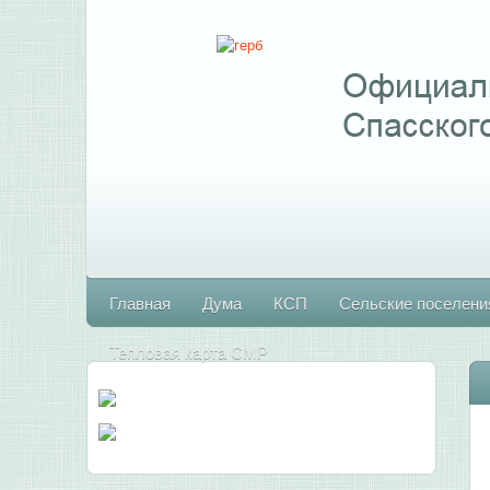
Главная
Дума
КСП
Сельские поселени
Тепловая карта СМР