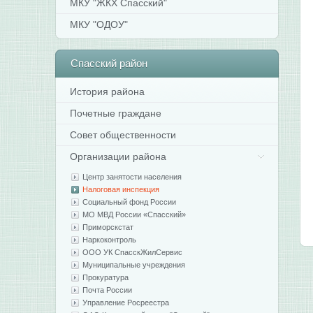
МКУ "ЖКХ Спасский"
МКУ "ОДОУ"
Спасский
район
История района
Почетные граждане
Совет общественности
Организации района
Центр занятости населения
Налоговая инспекция
Социальный фонд России
МО МВД России «Спасский»
Приморскстат
Наркоконтроль
ООО УК СпасскЖилСервис
Муниципальные учреждения
Прокуратура
Почта России
Управление Росреестра