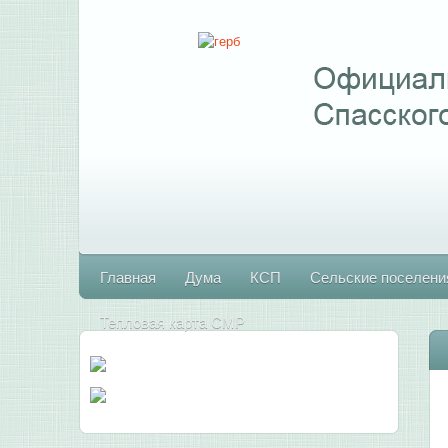
Главная
Дума
КСП
Сельские поселени
Тепловая карта СМР