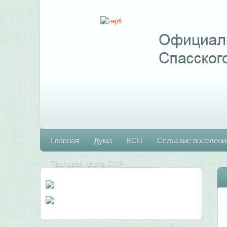
Главная
Дума
КСП
Сельские поселени
Тепловая карта СМР