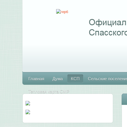
Главная
Дума
КСП
Сельские поселени
Тепловая карта СМР