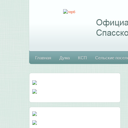
Главная
Дума
КСП
Сельские посел