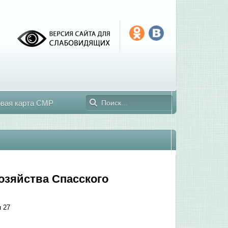
овая карта СМР
зяйства Спасского
я 27