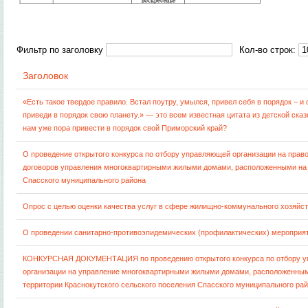
Фильтр по заголовку
Кол-во строк:
Заголовок
«Есть такое твердое правило. Встал поутру, умылся, привел себя в порядок – и 
приведи в порядок свою планету.» — это всем известная цитата из детской сказ
нам уже пора привести в порядок свой Приморский край?
О проведение открытого конкурса по отбору управляющей организации на прав
договоров управления многоквартирными жилыми домами, расположенными на
Спасского муниципального района
Опрос с целью оценки качества услуг в сфере жилищно-коммунального хозяйс
О проведении санитарно-противоэпидемических (профилактических) мероприя
КОНКУРСНАЯ ДОКУМЕНТАЦИЯ по проведению открытого конкурса по отбору 
организации на управление многоквартирными жилыми домами, расположенны
территории Краснокутского сельского поселения Спасского муниципального ра