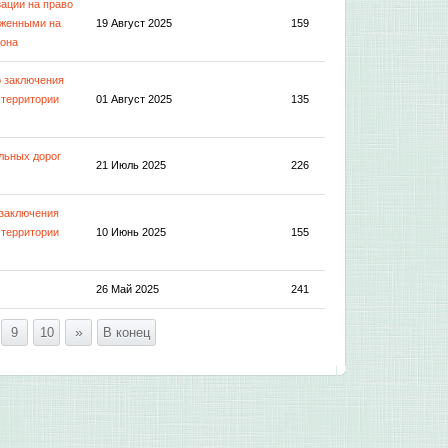
ации на право
оженными на
19 Август 2025
159
йона
о заключения
 территории
01 Август 2025
135
льных дорог
21 Июль 2025
226
 заключения
 территории
10 Июнь 2025
155
26 Май 2025
241
»
9
10
В конец