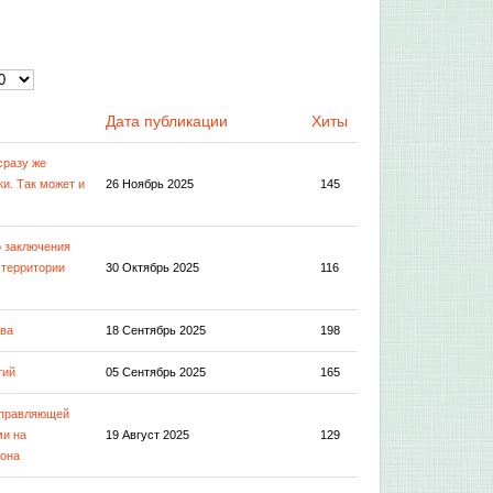
Дата публикации
Хиты
сразу же
ки. Так может и
26 Ноябрь 2025
145
о заключения
 территории
30 Октябрь 2025
116
тва
18 Сентябрь 2025
198
тий
05 Сентябрь 2025
165
управляющей
ми на
19 Август 2025
129
йона