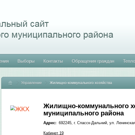
ения
Выборы
Контакты
Обращения граждан
Тепл
Управление
Главная
Жилищно-коммунального хозяйства
Жилищно-коммунального хо
муниципального района
Адрес:
692245, г. Спасск-Дальний, ул. Ленинска
Кабинет 19