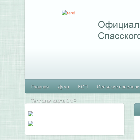
Главная
Дума
КСП
Сельские поселени
Тепловая карта СМР