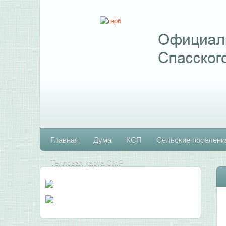
Главная
Дума
КСП
Сельские поселени
Тепловая карта СМР