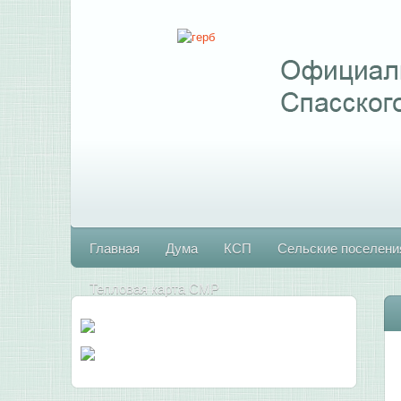
Главная
Дума
КСП
Сельские поселени
Тепловая карта СМР