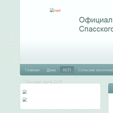
Главная
Дума
КСП
Сельские поселени
Тепловая карта СМР