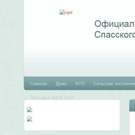
Главная
Дума
КСП
Сельские поселени
Тепловая карта СМР