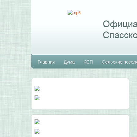
Главная
Дума
КСП
Сельские посел