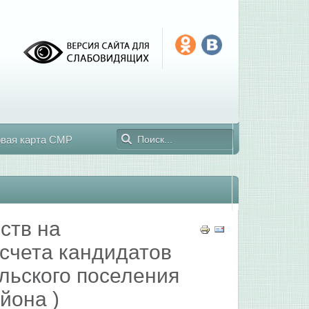
овая карта СМР
ств на
счета кандидатов
льского поселения
йона )