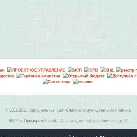
© 2011-2025 Официальный сайт Спасского муниципального района.
692245, Приморский край, г.Спасск-Дальний, ул.Ленинская д.27
E-mail:
spasskmr@yandex.ru
, телефон: 8(42352) 2-05-94