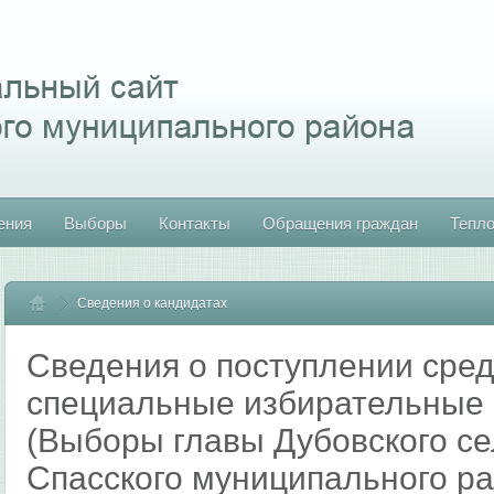
ения
Выборы
Контакты
Обращения граждан
Тепл
Сведения о кандидатах
Главная
Сведения о поступлении сред
специальные избирательные 
(Выборы главы Дубовского се
Спасского муниципального ра