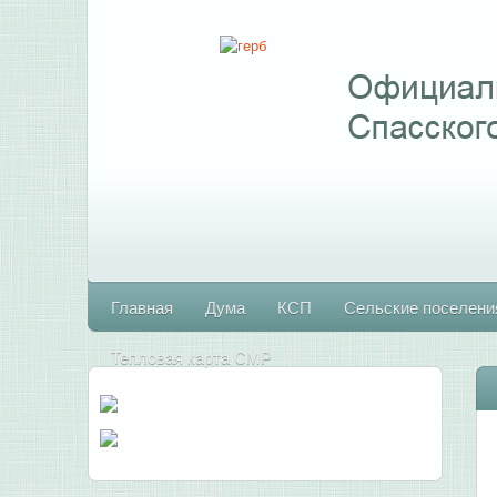
Главная
Дума
КСП
Сельские поселени
Тепловая карта СМР