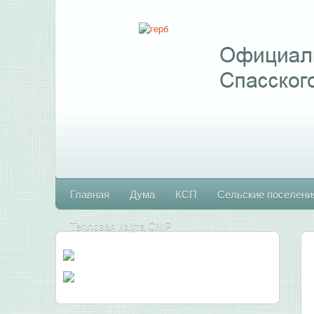
Главная
Дума
КСП
Сельские поселени
Тепловая карта СМР