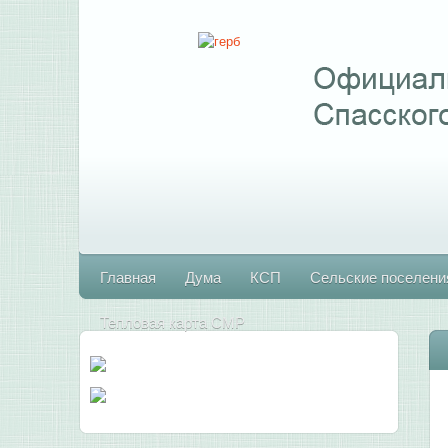
Главная
Дума
КСП
Сельские поселени
Тепловая карта СМР