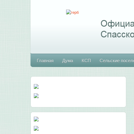
Главная
Дума
КСП
Сельские посел