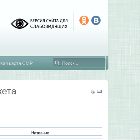
овая карта СМР
жета
Название