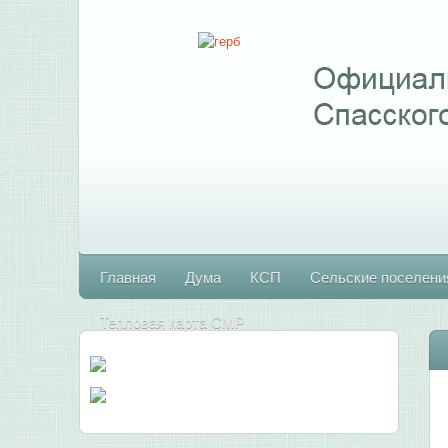
Главная
Дума
КСП
Сельские поселени
Тепловая карта СМР