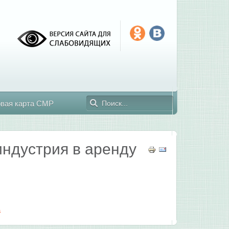
овая карта СМР
ндустрия в аренду
а