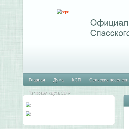
Главная
Дума
КСП
Сельские поселени
Тепловая карта СМР