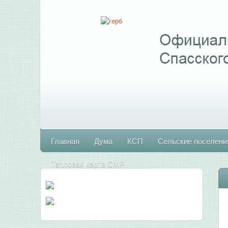
Главная
Дума
КСП
Сельские поселени
Тепловая карта СМР