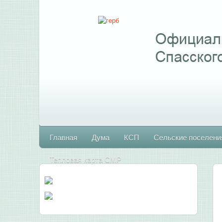
Главная
Дума
КСП
Сельские поселени
Тепловая карта СМР