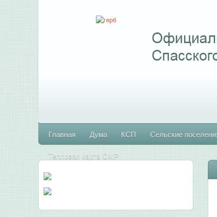
Главная
Дума
КСП
Сельские поселени
Тепловая карта СМР