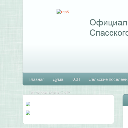
Главная
Дума
КСП
Сельские поселени
Тепловая карта СМР