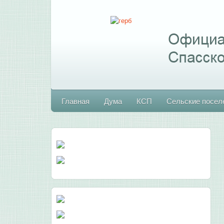
Главная
Дума
КСП
Сельские посел