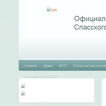
Главная
Дума
КСП
Сельские поселени
Тепловая карта СМР