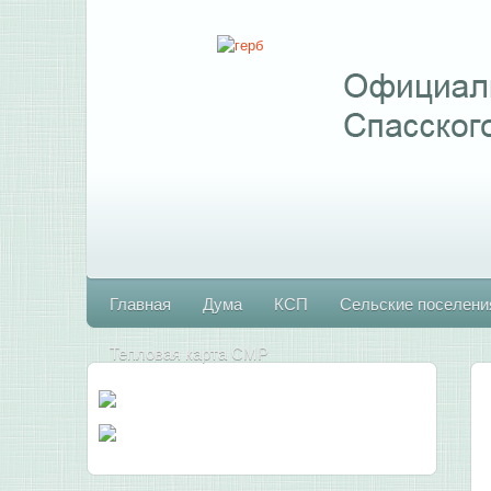
Главная
Дума
КСП
Сельские поселени
Тепловая карта СМР