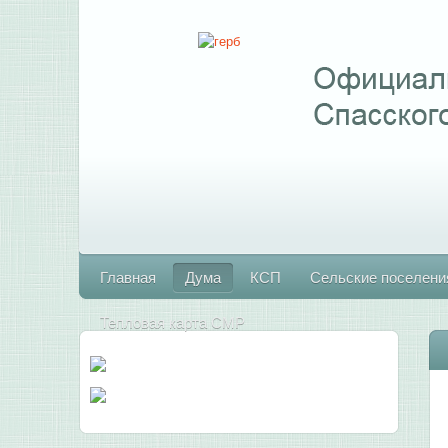
Главная
Дума
КСП
Сельские поселени
Тепловая карта СМР