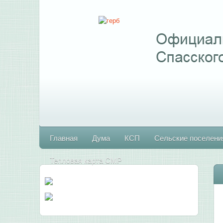
Главная
Дума
КСП
Сельские поселени
Тепловая карта СМР