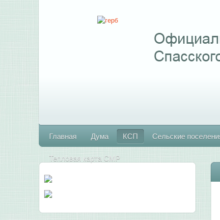
Главная
Дума
КСП
Сельские поселени
Тепловая карта СМР