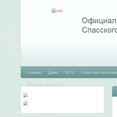
Главная
Дума
КСП
Сельские поселени
Тепловая карта СМР