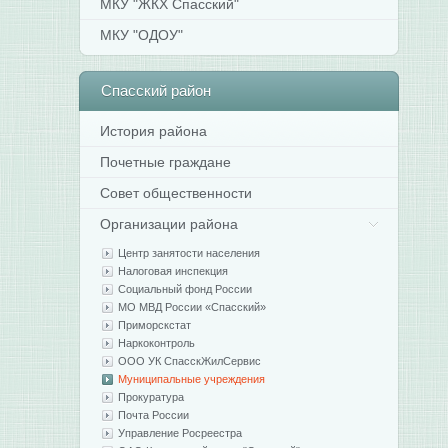
МКУ "ЖКХ Спасский"
МКУ "ОДОУ"
Спасский
район
История района
Почетные граждане
Совет общественности
Организации района
Центр занятости населения
Налоговая инспекция
Социальный фонд России
МО МВД России «Спасский»
Приморскстат
Наркоконтроль
ООО УК СпасскЖилСервис
Муниципальные учреждения
Прокуратура
Почта России
Управление Росреестра