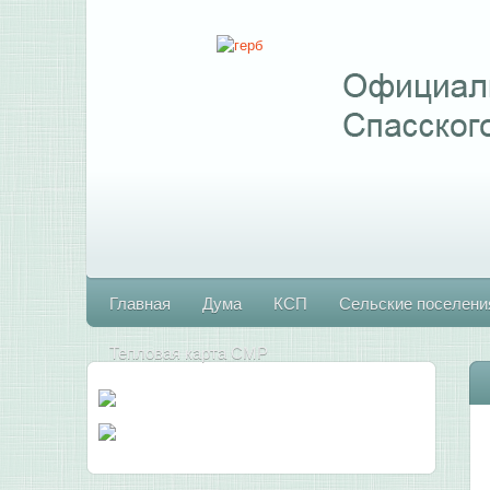
Главная
Дума
КСП
Сельские поселени
Тепловая карта СМР