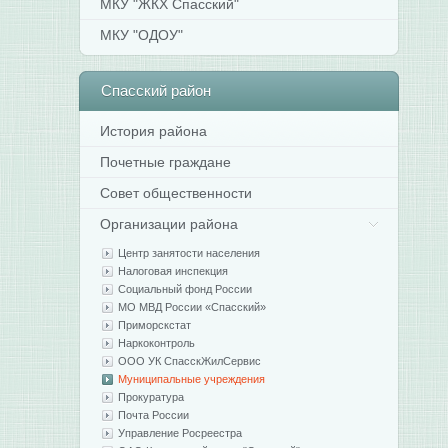
МКУ "ЖКХ Спасский"
МКУ "ОДОУ"
Спасский
район
История района
Почетные граждане
Совет общественности
Организации района
Центр занятости населения
Налоговая инспекция
Социальный фонд России
МО МВД России «Спасский»
Приморскстат
Наркоконтроль
ООО УК СпасскЖилСервис
Муниципальные учреждения
Прокуратура
Почта России
Управление Росреестра