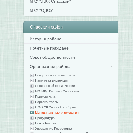
МКУ "ЖКХ Спасский"
МКУ "ОДОУ"
Спасский
район
История района
Почетные граждане
Совет общественности
Организации района
Центр занятости населения
Налоговая инспекция
Социальный фонд России
МО МВД России «Спасский»
Приморскстат
Наркоконтроль
ООО УК СпасскЖилСервис
Муниципальные учреждения
Прокуратура
Почта России
Управление Росреестра