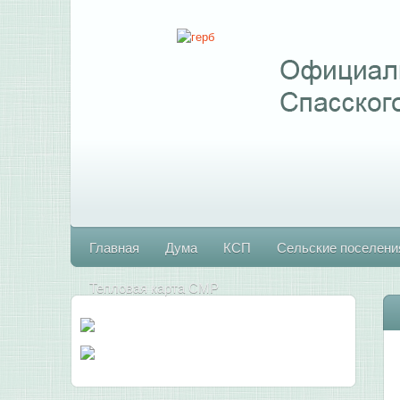
Главная
Дума
КСП
Сельские поселени
Тепловая карта СМР