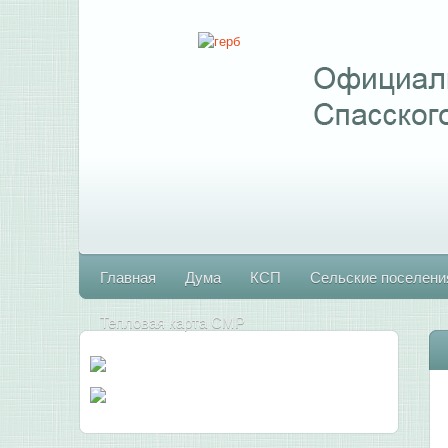
Главная
Дума
КСП
Сельские поселени
Тепловая карта СМР