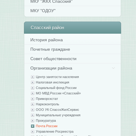
МКУ "ЖКХ Спасский"
МКУ "ОДОУ"
Спасский
район
История района
Почетные граждане
Совет общественности
Организации района
Центр занятости населения
Налоговая инспекция
Социальный фонд России
МО МВД России «Спасский»
Приморскстат
Наркоконтроль
ООО УК СпасскЖилСервис
Муниципальные учреждения
Прокуратура
Почта России
Управление Росреестра