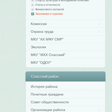
Спорта, культуры и молодежной политики
Учета и отчетности
Финансового контроля
Экономики и туризма
Комиссии
Охрана труда
МКУ "АХ МФУ СМР"
Экология
МКУ "ЖКХ Спасский"
МКУ "ОДОУ"
Спасский
район
История района
Почетные граждане
Совет общественности
Организации района