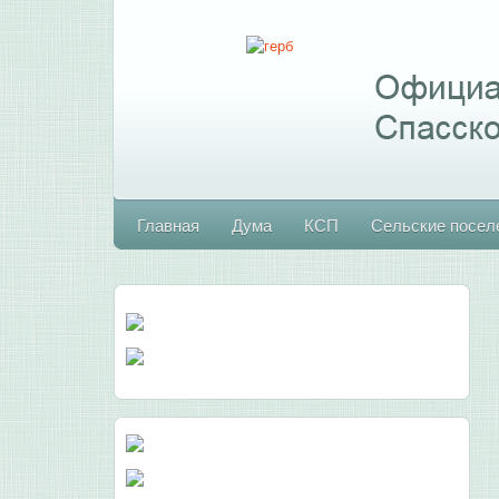
Главная
Дума
КСП
Сельские посел