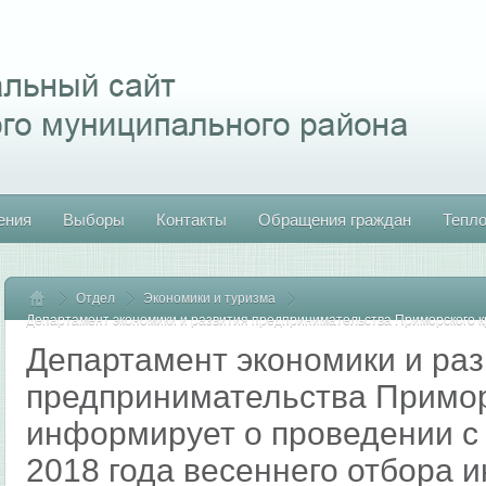
ения
Выборы
Контакты
Обращения граждан
Тепл
Отдел
Главная
Экономики и туризма
Департамент экономики и развития предпринимательства Приморского к
2018 года весеннего отбора инвестиционных проектов
Департамент экономики и раз
предпринимательства Примор
информирует о проведении с 
2018 года весеннего отбора 