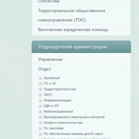
Отечества"
Территориальное общественное
самоуправление (ТОС)
Бесплатная юридическая помощь
Подразделения
администрации
Управление
Отдел
Архивный
ГО и ЧС
Градостроительства
ЗАГС
Информатизации
КДН и ЗП
Мобилизационный
Муниципального земельного контроля
Опеки и попечительства
По закупкам
По обеспечению жильем детей сирот