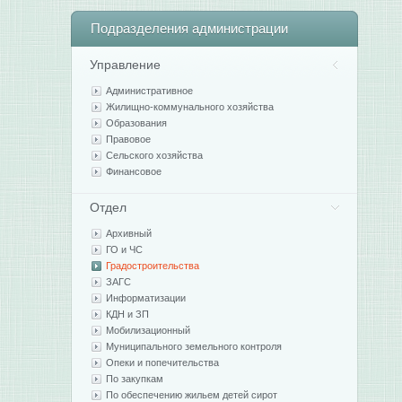
Подразделения
администрации
Управление
Административное
Жилищно-коммунального хозяйства
Образования
Правовое
Сельского хозяйства
Финансовое
Отдел
Архивный
ГО и ЧС
Градостроительства
ЗАГС
Информатизации
КДН и ЗП
Мобилизационный
Муниципального земельного контроля
Опеки и попечительства
По закупкам
По обеспечению жильем детей сирот