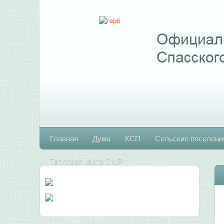
Главная
Дума
КСП
Сельские поселени
Тепловая карта СМР