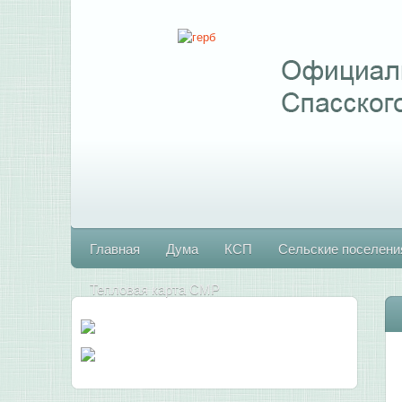
Главная
Дума
КСП
Сельские поселени
Тепловая карта СМР