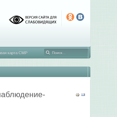
овая карта СМР
наблюдение-