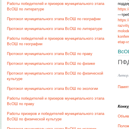
Работы победителей и призеров муниципального этапа
подде
ВсОШ по литературе
https:
—треб
Протокол муниципального этапа ВсОШ по географии
https:
razviti
Протокол муниципального этапа ВсОШ по литературе
molode
konfer
Работы победителей и призеров муниципального этапа
etap-v
ВсОШ по географии
ВсО
Протокол муниципального этапа ВсОШ по праву
ПФ
Протокол муниципального этапа ВсОШ по физике
Протокол муниципального этапа ВсОШ по физической
Автор
культуре
Памят
Протокол муниципального этапа ВсОШ по экологии
Работы победителей и призеров муниципального этапа
ВсОШ по праву
Конку
Работы призеров и победителей муниципального этапа
Объяв
ВсОШ по физической культуре
Полож
Протокол муниципального этапа ВсОШ по истории