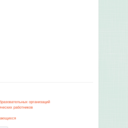
бразовательных организаций
ических работников
учающихся