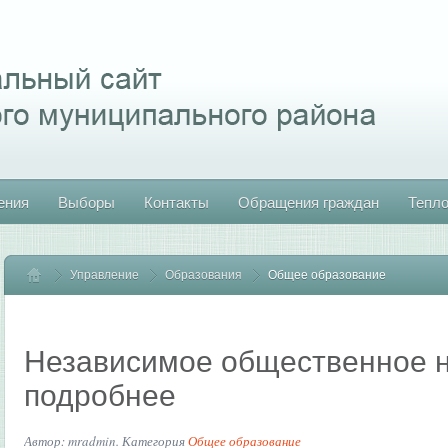
ения
Выборы
Контакты
Обращения граждан
Тепл
Управление
Главная
Образования
Общее образование
Независимое общественное 
подробнее
Автор: mradmin. Категория
Общее образование