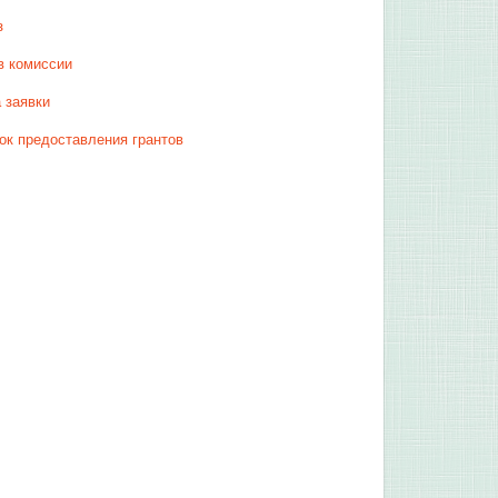
з
в комиссии
 заявки
ок предоставления грантов