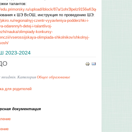
ржки талантов:
//edu.primorsky.ru/upload/iblock/87a/1ohr3lpelz9156wfi3qc3nh52g3g27vv.pdf
ования к ШЭ ВсОШ, инструкция по проведению ШЭ:
//pkiro.ru/regionalnyj-czentr-vyyavleniya-podderzhki-i-
ya-odarennyh-detej-i-talantlivoj-
zhi/nauka/olimpiady-konkursy-
enczii/vserossijskaya-olimpiada-shkolnikov/shkolnyj-
sosh/
Ш 2023
-2024
ДО
: mradmin. Категория
Общее образование
ка для родителей
рсная документация
ление
ение