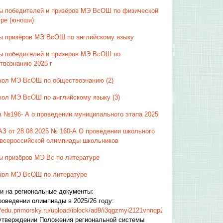
ы победителей и призёров МЭ ВсОШ по физической
уре (юноши)
ы призёров МЭ ВсОШ по английскому языку
ы победителей и призеров МЭ ВсОШ по
твознанию 2025 г
кол МЭ ВсОШ по обществознанию (2)
кол МЭ ВсОШ по английскому языку (3)
з №196- А о проведении муниципального этапа 2025
З от 28.08.2025 № 160-А О проведении школьного
 всероссийской олимпиады школьников
ы призёров МЭ Вс по литературе
кол МЭ ВсОШ по литературе
и на региональные документы:
роведении олимпиады в 2025/26 году:
//edu.primorsky.ru/upload/iblock/ad9/i3qgzmyi2121vnnqp2l7ce957b8qyoz9.pdf
утверждении Положения региональной системы